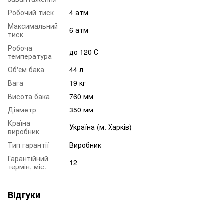
Робочий тиск
4 атм
Максимальний
6 атм
тиск
Робоча
до 120 С
температура
Об'єм бака
44 л
Вага
19 кг
Висота бака
760 мм
Діаметр
350 мм
Країна
Україна (м. Харків)
виробник
Тип гарантії
Виробник
Гарантійний
12
термін, міс.
Відгуки