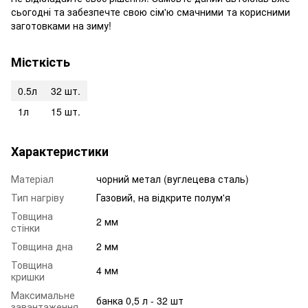
сьогодні та забезпечте свою сім'ю смачними та корисними
заготовками на зиму!
Місткість
0.5л
32 шт.
1л
15 шт.
Характеристики
Матеріал
чорний метал (вуглецева сталь)
Тип нагріву
Газовий, на відкрите полум'я
Товщина
2 мм
стінки
Товщина дна
2 мм
Товщина
4 мм
кришки
Максимальне
банка 0,5 л - 32 шт
завантаження