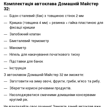
Комплектація автоклава Домашній Майстер
32:
Бідон сталевий (бак) з товщиною стінок 2 мм
Кришка (товщина 4 мм) + резинка + гайка пластиною для
фіксації кришки
Запобіжний клапан
Біметалевий термометр
Манометр
Ніпель для накачування початкового тиску
Підставки для банок
Інструкція
З автоклавом Домашній Майстер 32 ви зможете:
Заготовити на зиму овочі, фрукти, гриби, м'ясо та рибу.
Зберегти корисні речовини продуктів.
Насолоджуватися смачними домашніми консервами
круглий рік.
Не відкладайте своє рішення! Замовте даний автоклав вже