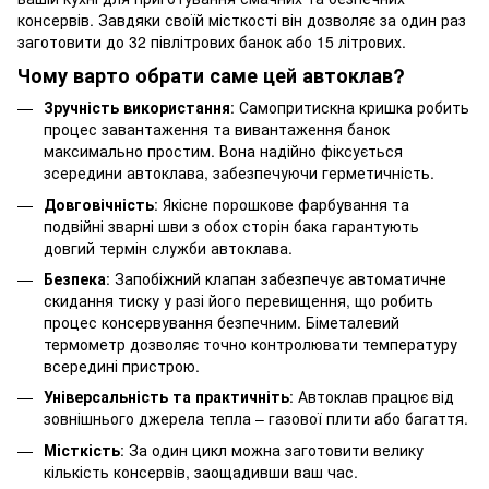
консервів. Завдяки своїй місткості він дозволяє за один раз
заготовити до 32 півлітрових банок або 15 літрових.
Чому варто обрати саме цей автоклав?
Зручність використання
: Самопритискна кришка робить
процес завантаження та вивантаження банок
максимально простим. Вона надійно фіксується
зсередини автоклава, забезпечуючи герметичність.
Довговічність
: Якісне порошкове фарбування та
подвійні зварні шви з обох сторін бака гарантують
довгий термін служби автоклава.
Безпека
: Запобіжний клапан забезпечує автоматичне
скидання тиску у разі його перевищення, що робить
процес консервування безпечним. Біметалевий
термометр дозволяє точно контролювати температуру
всередині пристрою.
Універсальність та практичніть
: Автоклав працює від
зовнішнього джерела тепла – газової плити або багаття.
Місткість
: За один цикл можна заготовити велику
кількість консервів, заощадивши ваш час.